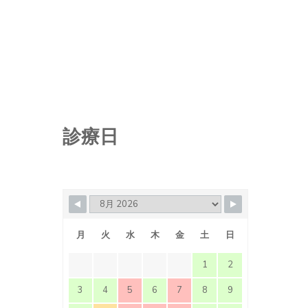
診療日
月
火
水
木
金
土
日
1
2
3
4
5
6
7
8
9