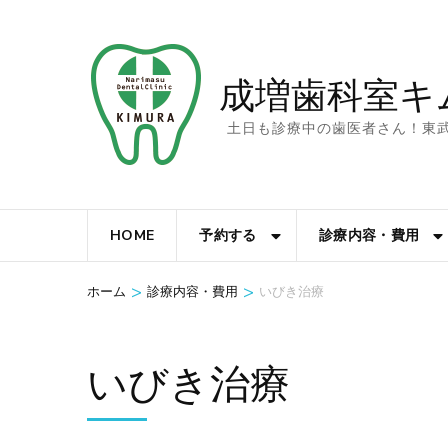
コ
ン
テ
成増歯科室キ
ン
土日も診療中の歯医者さん！東
ツ
へ
ス
キ
HOME
予約する
診療内容・費用
ッ
>
>
プ
ホーム
診療内容・費用
いびき治療
(Enter
を
いびき治療
押
す)