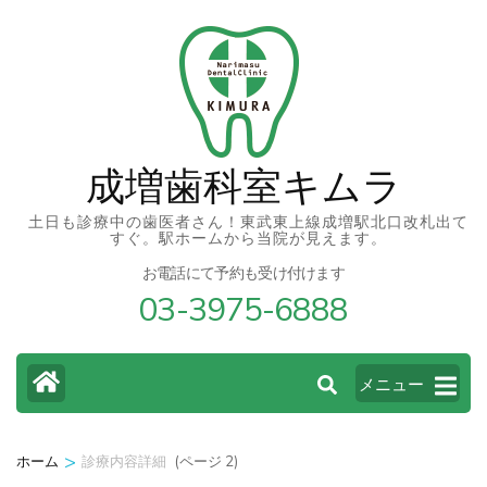
コ
ン
テ
ン
ツ
成増歯科室キムラ
へ
ス
土日も診療中の歯医者さん！東武東上線成増駅北口改札出て
すぐ。駅ホームから当院が見えます。
キ
お電話にて予約も受け付けます
ッ
03-3975-6888
プ
(Enter
を
メニュー
押
す)
>
(ページ 2)
ホーム
診療内容詳細