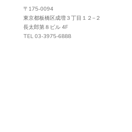
ー
ー
ー
ー
ー
〒175-0094
シ
東京都板橋区成増３丁目１２−２
ョ
ジ
ジ
ジ
ジ
長太郎第８ビル 4F
ン
TEL 03-3975-6888