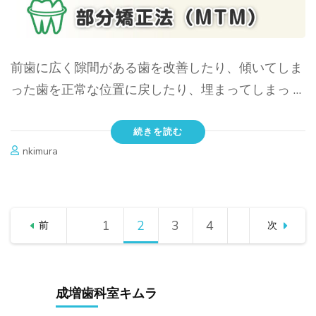
前歯に広く隙間がある歯を改善したり、傾いてしま
った歯を正常な位置に戻したり、埋まってしまっ …
続きを読む
nkimura
投
1
固
2
固
3
固
4
固
前
次
稿
ナ
定
定
定
定
ビ
成増歯科室キムラ
ペ
ペ
ペ
ペ
ゲ