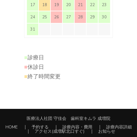
17
18
19
20
21
22
23
24
25
26
27
28
29
30
31
■
診療日
■
休診日
■
終了時間変更
医療法人社団 守佳会 歯科室キムラ 成増院
HOME
予約する
診療内容・費用
診療内容詳細
アクセス(成増駅北口すぐ)
お知らせ